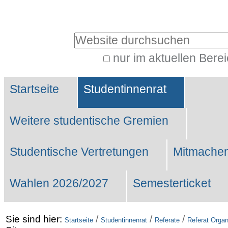
Benutzerspezifische
Werkzeuge
Website durchsuchen
nur im aktuellen Bere
Erweiterte
Sektionen
Suche…
Startseite
Studentinnenrat
Weitere studentische Gremien
Studentische Vertretungen
Mitmachen
Wahlen 2026/2027
Semesterticket
Sie sind hier:
/
/
/
Startseite
Studentinnenrat
Referate
Referat Organ