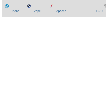
Plone
Zope
Apache
GNU