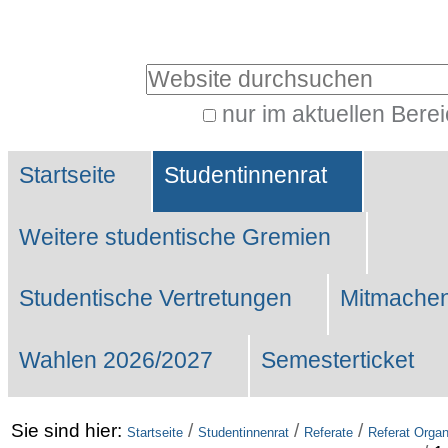
Benutzerspezifische
Werkzeuge
Website durchsuchen
nur im aktuellen Bere
Erweiterte
Sektionen
Suche…
Startseite
Studentinnenrat
Weitere studentische Gremien
Studentische Vertretungen
Mitmachen
Wahlen 2026/2027
Semesterticket
Sie sind hier:
/
/
/
Startseite
Studentinnenrat
Referate
Referat Organ