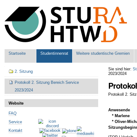
Benutzerspezifische
Werkzeuge
Sektionen
Startseite
Studentinnenrat
Weitere studentische Gremien
Navigation
Sie sind hier:
St
2. Sitzung
2023/2024
Protokol
Protokoll 2. Sitzung Bereich Service
2023/2024
Protokoll 2. Si
Website
Anwesende
FAQ
* Marlene
* Oliver-Mich
Service
Sitzungsbeginn
Kontakt