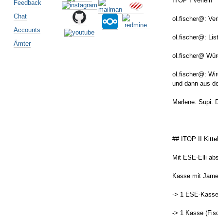
ITOP I Verleih
Feedback
Chat
ol.fischer@: Ver
Accounts
ol.fischer@: Lis
Ämter
ol.fischer@ Wür
ol.fischer@: Wi
und dann aus d
Marlene: Supi. 
## ITOP II Kitte
Mit ESE-Elli ab
Kasse mit Jame
-> 1 ESE-Kasse
-> 1 Kasse (Fisc