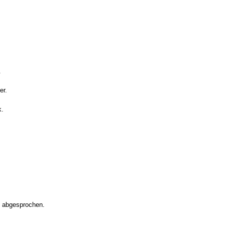
.
er.
k.
L abgesprochen.