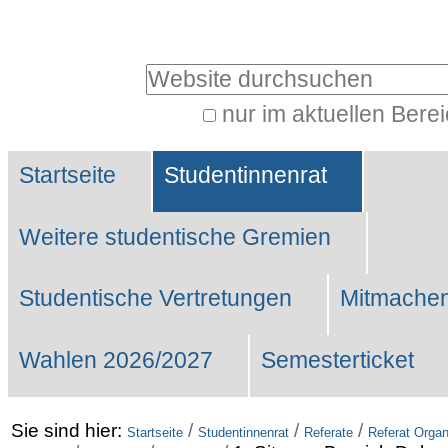
Benutzerspezifische
Werkzeuge
Website durchsuchen
nur im aktuellen Bere
Erweiterte
Sektionen
Suche…
Startseite
Studentinnenrat
Weitere studentische Gremien
Studentische Vertretungen
Mitmachen
Wahlen 2026/2027
Semesterticket
Sie sind hier:
/
/
/
Startseite
Studentinnenrat
Referate
Referat Organ