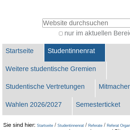
Benutzerspezifische
Werkzeuge
Website durchsuchen
nur im aktuellen Bere
Erweiterte
Sektionen
Suche…
Startseite
Studentinnenrat
Weitere studentische Gremien
Studentische Vertretungen
Mitmachen
Wahlen 2026/2027
Semesterticket
Sie sind hier:
/
/
/
Startseite
Studentinnenrat
Referate
Referat Organ