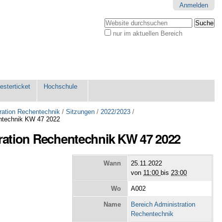
Anmelden
Website durchsuchen
nur im aktuellen Bereich
Erweiterte
Suche…
sterticket
Hochschule
ration Rechentechnik
/
Sitzungen
/
2022/2023
/
hentechnik KW 47 2022
tration Rechentechnik KW 47 2022
Wann
25.11.2022
von
11:00
bis
23:00
Wo
A002
Name
Bereich Administration
Rechentechnik