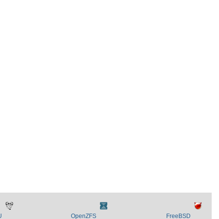
U
OpenZFS
FreeBSD