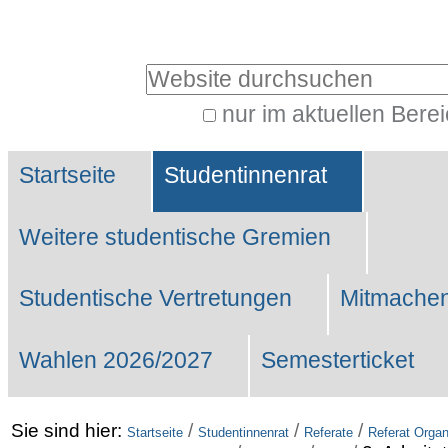
Benutzerspezifische
Werkzeuge
Website durchsuchen
nur im aktuellen Bere
Erweiterte
Sektionen
Suche…
Startseite
Studentinnenrat
Weitere studentische Gremien
Studentische Vertretungen
Mitmachen
Wahlen 2026/2027
Semesterticket
Sie sind hier:
/
/
/
Startseite
Studentinnenrat
Referate
Referat Organ