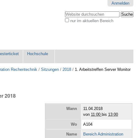
Anmelden
Website durchsuchen
nur im aktuellen Bereich
Erweiterte
Suche…
sterticket
Hochschule
ration Rechentechnik
/
Sitzungen
/
2018
/
1. Arbeitstreffen Server Monitor
er 2018
Wann
11.04.2018
von
11:00
bis
13:00
Wo
A104
Name
Bereich Administration