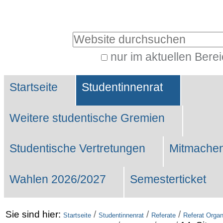
Benutzerspezifische
Werkzeuge
Website durchsuchen
nur im aktuellen Bere
Erweiterte
Sektionen
Suche…
Startseite
Studentinnenrat
Weitere studentische Gremien
Studentische Vertretungen
Mitmachen
Wahlen 2026/2027
Semesterticket
Sie sind hier:
/
/
/
Startseite
Studentinnenrat
Referate
Referat Organ