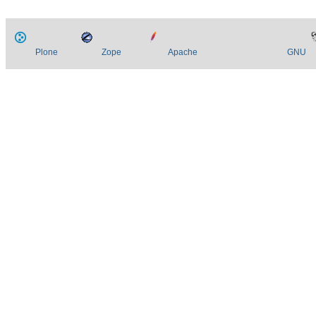
Plone
Zope
Apache
GNU