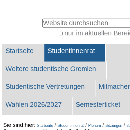
Benutzerspezifische
Werkzeuge
Website durchsuchen
nur im aktuellen Bere
Erweiterte
Sektionen
Suche…
Startseite
Studentinnenrat
Weitere studentische Gremien
Studentische Vertretungen
Mitmachen
Wahlen 2026/2027
Semesterticket
Sie sind hier:
/
/
/
/
Startseite
Studentinnenrat
Plenum
Sitzungen
2