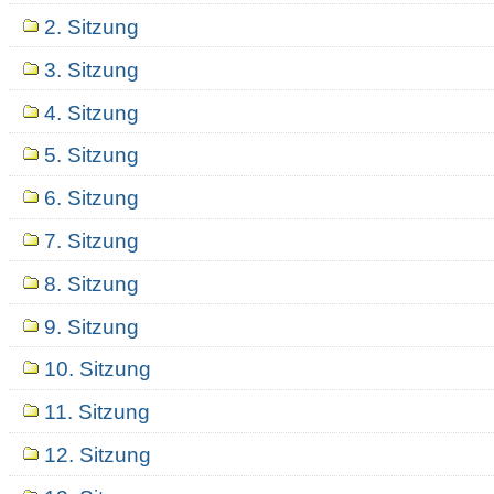
2. Sitzung
3. Sitzung
4. Sitzung
5. Sitzung
6. Sitzung
7. Sitzung
8. Sitzung
9. Sitzung
10. Sitzung
11. Sitzung
12. Sitzung