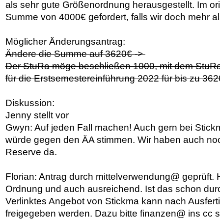
als sehr gute Größenordnung herausgestellt. Im ori
Summe von 4000€ gefordert, falls wir doch mehr a
Möglicher Änderungsantrag:
Ändere die Summe auf 3620€ ->
Der StuRa möge beschließen 1000, mit dem StuRa
für die Erstsemestereinführung 2022 für bis zu 36
Diskussion:
Jenny stellt vor
Gwyn: Auf jeden Fall machen! Auch gern bei Stickma
würde gegen den ÄA stimmen. Wir haben auch noch
Reserve da.
Florian: Antrag durch mittelverwendung@ geprüft. H
Ordnung und auch ausreichend. Ist das schon du
Verlinktes Angebot von Stickma kann nach Ausfer
freigegeben werden. Dazu bitte finanzen@ ins cc set