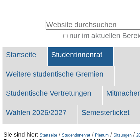
Benutzerspezifische
Werkzeuge
Website durchsuchen
nur im aktuellen Bere
Erweiterte
Sektionen
Suche…
Startseite
Studentinnenrat
Weitere studentische Gremien
Studentische Vertretungen
Mitmachen
Wahlen 2026/2027
Semesterticket
Sie sind hier:
/
/
/
/
Startseite
Studentinnenrat
Plenum
Sitzungen
2