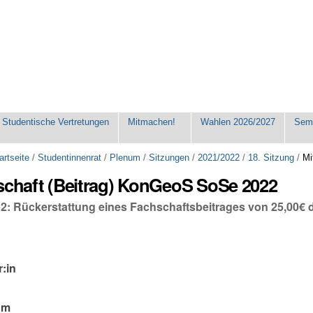
Studentische Vertretungen
Mitmachen!
Wahlen 2026/2027
Seme
artseite
/
Studentinnenrat
/
Plenum
/
Sitzungen
/
2021/2022
/
18. Sitzung
/
Mi
schaft (Beitrag) KonGeoS SoSe 2022
12: Rückerstattung eines Fachschaftsbeitrages von 25,00€
r:in
um