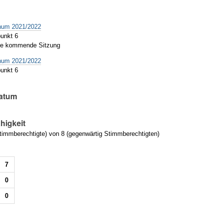
g
enum 2021/2022
unkt 6
die kommende Sitzung
enum 2021/2022
unkt 6
atum
higkeit
immberechtigte) von 8 (gegenwärtig Stimmberechtigten)
7
0
0