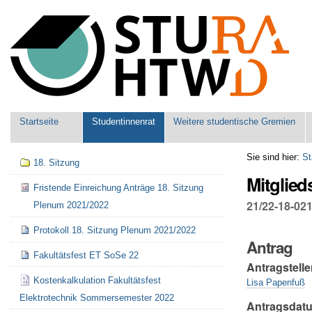
Benutzerspezifische
Werkzeuge
Sektionen
Startseite
Studentinnenrat
Weitere studentische Gremien
Navigation
Sie sind hier:
St
18. Sitzung
Mitglied
Fristende Einreichung Anträge 18. Sitzung
21/22-18-02
Plenum 2021/2022
Protokoll 18. Sitzung Plenum 2021/2022
Antrag
Fakultätsfest ET SoSe 22
Antragstelle
Kostenkalkulation Fakultätsfest
Lisa Papenfuß
Elektrotechnik Sommersemester 2022
Antragsdat