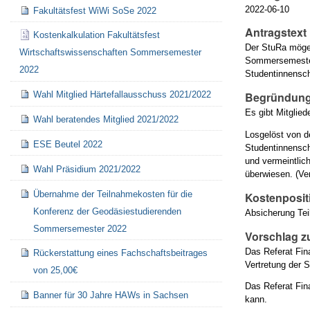
2022-06-10
Fakultätsfest WiWi SoSe 2022
Antragstext
Kostenkalkulation Fakultätsfest
Der StuRa möge 
Wirtschaftswissenschaften Sommersemester
Sommersemester 
2022
Studentinnensch
Wahl Mitglied Härtefallausschuss 2021/2022
Begründung
Es gibt Mitglie
Wahl beratendes Mitglied 2021/2022
Losgelöst von d
ESE Beutel 2022
Studentinnensch
und vermeintlich
Wahl Präsidium 2021/2022
überwiesen. (Ve
Übernahme der Teilnahmekosten für die
Kostenposit
Konferenz der Geodäsiestudierenden
Absicherung Te
Sommersemester 2022
Vorschlag z
Das Referat Fin
Rückerstattung eines Fachschaftsbeitrages
Vertretung der 
von 25,00€
Das Referat Fin
Banner für 30 Jahre HAWs in Sachsen
kann.