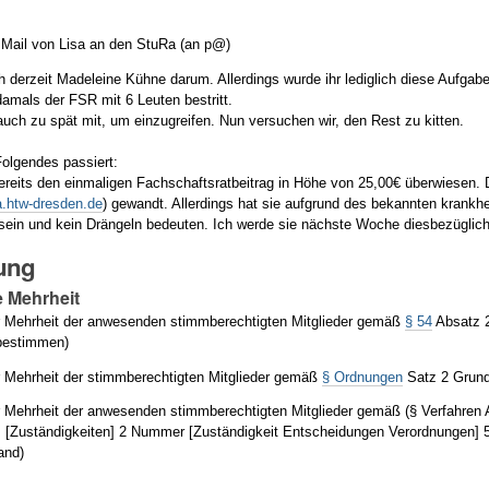
Mail von Lisa an den StuRa (an p@)
 derzeit Madeleine Kühne darum. Allerdings wurde ihr lediglich diese Aufgabe 
damals der FSR mit 6 Leuten bestritt.
uch zu spät mit, um einzugreifen. Nun versuchen wir, den Rest zu kitten.
 Folgendes passiert:
ereits den einmaligen Fachschaftsratbeitrag in Höhe von 25,00€ überwiesen. 
.htw-dresden.de
) gewandt. Allerdings hat sie aufgrund des bekannten krank
 sein und kein Drängeln bedeuten. Ich werde sie nächste Woche diesbezüglich
ung
e Mehrheit
 Mehrheit der anwesenden stimmberechtigten Mitglieder gemäß
§ 54
Absatz 2
 bestimmen)
 Mehrheit der stimmberechtigten Mitglieder gemäß
§ Ordnungen
Satz 2 Grund
Mehrheit der anwesenden stimmberechtigten Mitglieder gemäß (§ Verfahren Ab
 [Zuständigkeiten] 2 Nummer [Zuständigkeit Entscheidungen Verordnungen]
and)