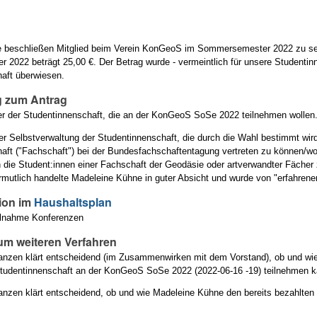
beschließen Mitglied beim Verein KonGeoS im Sommersemester 2022 zu sein.
2022 beträgt 25,00 €. Der Betrag wurde - vermeintlich für unsere Studentinn
aft überwiesen.
 zum Antrag
der der Studentinnenschaft, die an der KonGeoS SoSe 2022 teilnehmen wollen.
er Selbstverwaltung der Studentinnenschaft, die durch die Wahl bestimmt wird,
aft ("Fachschaft") bei der Bundesfachschaftentagung vertreten zu können/w
 die Student:innen einer Fachschaft der Geodäsie oder artverwandter Fächer z
rmutlich handelte
Madeleine Kühne in guter Absicht und wurde von "erfahrener
ion im
Haushaltsplan
ilnahme Konferenzen
um weiteren Verfahren
anzen klärt entscheidend (im Zusammenwirken mit dem Vorstand), ob und wie
Studentinnenschaft an der
KonGeoS
SoSe 2022 (2022-06-16 -19) teilnehmen k
anzen klärt entscheidend, ob und wie
Madeleine Kühne
den bereits bezahlten