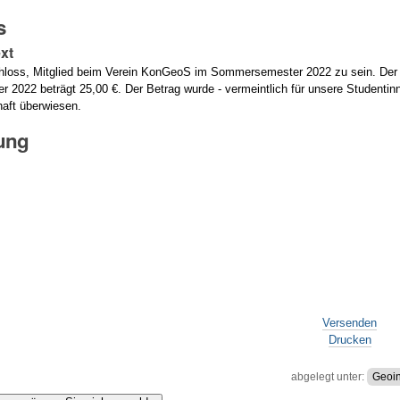
s
xt
loss, Mitglied beim Verein KonGeoS im Sommersemester 2022 zu sein. Der Be
2022 beträgt 25,00 €. Der Betrag wurde - vermeintlich für unsere Studentinn
aft überwiesen.
gung
Versenden
Drucken
abgelegt unter:
Geoin