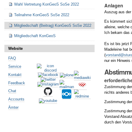
Wahl Vertretung KonGeoS SoSe 2022
Anlagen
Auszug aus der 
Teilnahme KonGeoS SoSe 2022
Es kümmert sich
Mitgliedschaft (Beitrag) KonGeoS SoSe 2022
alleine, welche 
Ich bekam das a
Mitgliedschaft KonGeoS
Es ist bis jetzt
Website
Madeleine hat b
(
vorstand@stura
FAQ
nur ein Hinweis
Service
Abstimm
Kontakt
erforderlich
Feedback
Zustimmung der
Chat
nichts anderes
Accounts
Zustimmung der
Ämter
Zustimmung der 
Vorstand Absatz
durch den Vorst