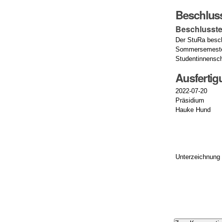
Beschlus
Beschlusste
Der StuRa besch
Sommersemester 
Studentinnensch
Ausferti
2022-07-20
Präsidium
Hauke Hund
Unterzeichnung
Artikelaktionen