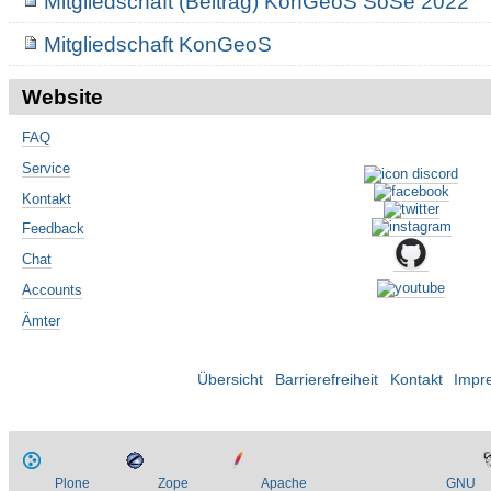
Mitgliedschaft (Beitrag) KonGeoS SoSe 2022
Mitgliedschaft KonGeoS
Website
FAQ
Service
Kontakt
Feedback
Chat
Accounts
Ämter
Übersicht
Barrierefreiheit
Kontakt
Impr
Plone
Zope
Apache
GNU