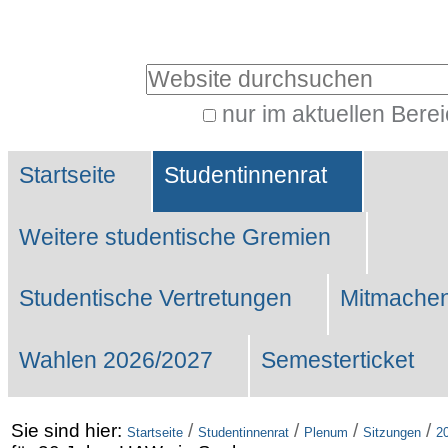
Benutzerspezifische
Werkzeuge
Website durchsuchen
nur im aktuellen Bere
Erweiterte
Sektionen
Suche…
Startseite
Studentinnenrat
Weitere studentische Gremien
Studentische Vertretungen
Mitmachen
Wahlen 2026/2027
Semesterticket
Sie sind hier:
/
/
/
/
Startseite
Studentinnenrat
Plenum
Sitzungen
2