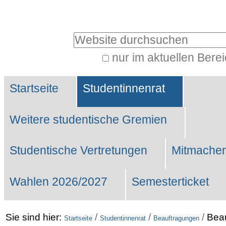
Benutzerspezifische
Werkzeuge
Website durchsuchen
nur im aktuellen Bere
Erweiterte
Sektionen
Suche…
Startseite
Studentinnenrat
Weitere studentische Gremien
Studentische Vertretungen
Mitmachen
Wahlen 2026/2027
Semesterticket
Sie sind hier:
/
/
/
Beau
Startseite
Studentinnenrat
Beauftragungen