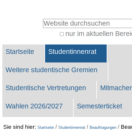
Benutzerspezifische
Werkzeuge
Website durchsuchen
nur im aktuellen Bere
Erweiterte
Sektionen
Suche…
Startseite
Studentinnenrat
Weitere studentische Gremien
Studentische Vertretungen
Mitmachen
Wahlen 2026/2027
Semesterticket
Sie sind hier:
/
/
/
Beau
Startseite
Studentinnenrat
Beauftragungen