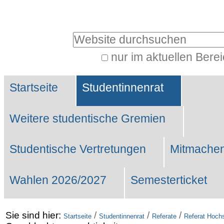
Benutzerspezifische
Werkzeuge
Website durchsuchen
nur im aktuellen Bere
Erweiterte
Sektionen
Suche…
Startseite
Studentinnenrat
Weitere studentische Gremien
Studentische Vertretungen
Mitmachen
Wahlen 2026/2027
Semesterticket
Sie sind hier:
/
/
/
Startseite
Studentinnenrat
Referate
Referat Hochs