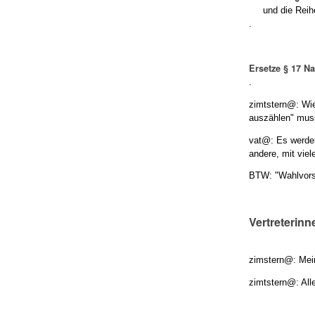
und die Reihen
.
Ersetze § 17 N
.
zimtstern@: Wie
auszählen" muss
vat@: Es werden
andere, mit vie
BTW: "Wahlvorsc
Vertreterinn
zimstern@: Meine
zimtstern@: Alle