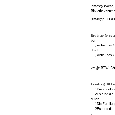
james@ (vorab) :
Bibliotheksnumm
james@: Für die
Ergänze (erset
bei
, wobei das Ge
durch
, wobei das Geb
.
vat@: BTW: Fänd
Ersetze § 16 F
1Die Zuteilung 
2Es sind die P
durch
1Die Zuteilung 
2Es sind die Pe
.