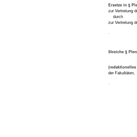
Ersetze in § P
zur Vertretung 
durch
zur Vertretung d
.
Streiche § Ple
(redaktionelle
der Fakultäten,
.
Artikelaktionen