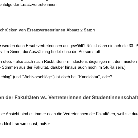
folge der Ersatzvertreterinnen
achrücken von Ersatzvertreterinnen Absatz 2 Satz 1
 werden dann Ersatzvertreterinnen ausgewählt? Rückt dann einfach die 33. 
. Im Sinne, die Auszählung findet ohne die Person statt.
 stets - also auch nach Rücktritten - mindestens diejenigen mit den meiste
le Stimmen aus der Fakultät, darüber hinaus auch noch im StuRa sein.)
hlag" (und "Wahlvorschläge") ist doch bei "Kandidatur", oder?
en der Fakultäten vs. Vertreterinnen der Studentinnenschaf
r Ansicht sind es immer noch die Vertreterinnen der Fakultäten, weil sie dur
s bleibt so wie es ist, außer: