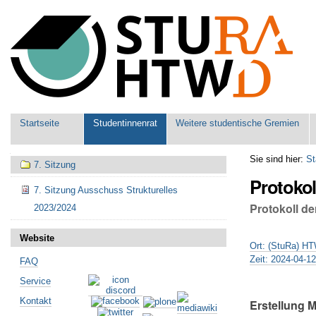
Benutzerspezifische
Werkzeuge
Sektionen
Startseite
Studentinnenrat
Weitere studentische Gremien
Navigation
Sie sind hier:
St
7. Sitzung
Protokol
7. Sitzung Ausschuss Strukturelles
Protokoll de
2023/2024
Website
Ort: (StuRa) H
Zeit: 2024-04-1
FAQ
Service
Kontakt
Erstellung M