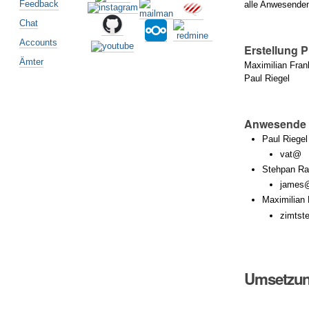
Feedback
alle Anwesende
Chat
Accounts
Erstellung P
Ämter
Maximilian Fran
Paul Riegel
Anwesende
Paul Riegel
vat@
Stehpan Ran
james
Maximilian 
zimtst
Umsetzu