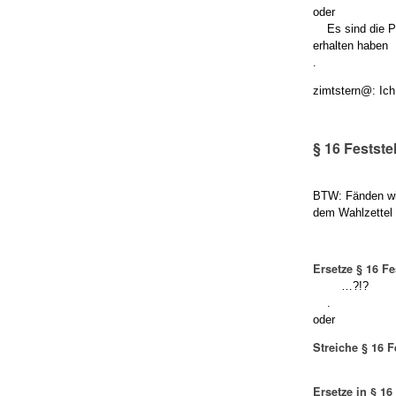
oder
Es sind die Per
erhalten haben
.
zimtstern@: Ich 
§ 16 Festst
BTW: Fänden wir
dem Wahlzettel 
Ersetze § 16 F
…?!?
.
oder
Streiche § 16 
Ersetze in § 1