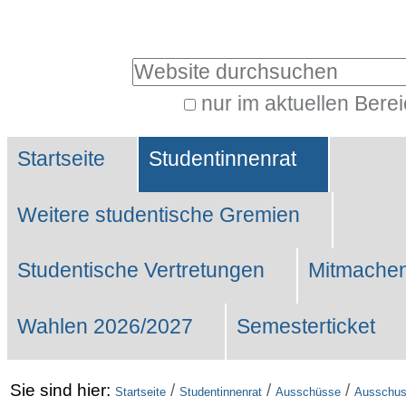
Benutzerspezifische
Werkzeuge
Website durchsuchen
nur im aktuellen Bere
Erweiterte
Sektionen
Suche…
Startseite
Studentinnenrat
Weitere studentische Gremien
Studentische Vertretungen
Mitmachen
Wahlen 2026/2027
Semesterticket
Sie sind hier:
/
/
/
Startseite
Studentinnenrat
Ausschüsse
Ausschuss