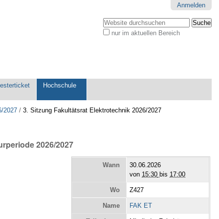
Anmelden
Website durchsuchen
nur im aktuellen Bereich
Erweiterte
Suche…
sterticket
Hochschule
6/2027
/
3. Sitzung Fakultätsrat Elektrotechnik 2026/2027
turperiode 2026/2027
Wann
30.06.2026
von
15:30
bis
17:00
Wo
Z427
Name
FAK ET