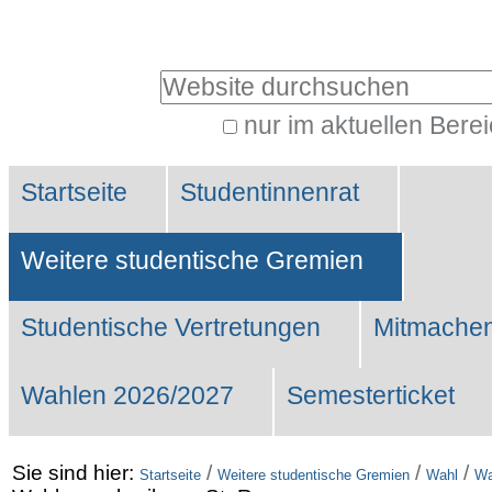
Benutzerspezifische
Werkzeuge
Website durchsuchen
nur im aktuellen Bere
Erweiterte
Sektionen
Suche…
Startseite
Studentinnenrat
Weitere studentische Gremien
Studentische Vertretungen
Mitmachen
Wahlen 2026/2027
Semesterticket
Sie sind hier:
/
/
/
Startseite
Weitere studentische Gremien
Wahl
Wa