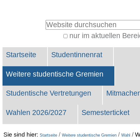
Benutzerspezifische
Werkzeuge
Website durchsuchen
nur im aktuellen Bere
Erweiterte
Sektionen
Suche…
Startseite
Studentinnenrat
Weitere studentische Gremien
Studentische Vertretungen
Mitmachen
Wahlen 2026/2027
Semesterticket
Sie sind hier:
/
/
/
W
Startseite
Weitere studentische Gremien
Wahl