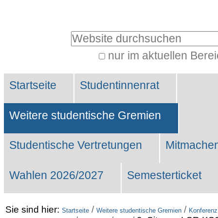
Benutzerspezifische
Werkzeuge
Website durchsuchen
nur im aktuellen Bere
Erweiterte
Sektionen
Suche…
Startseite
Studentinnenrat
Weitere studentische Gremien
Studentische Vertretungen
Mitmachen
Wahlen 2026/2027
Semesterticket
Sie sind hier:
/
/
Startseite
Weitere studentische Gremien
Konferenz