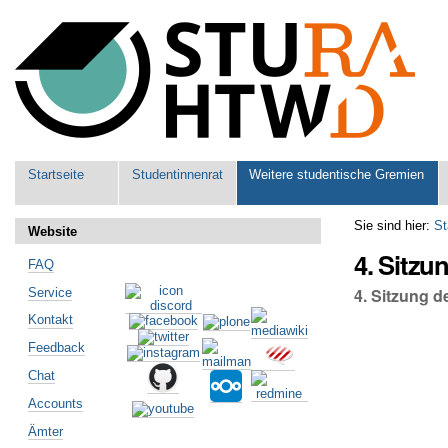
Benutzerspezifische
Werkzeuge
Sektionen
Startseite
Studentinnenrat
Weitere studentische Gremien
Sie sind hier:
St
Website
4. Sitz
FAQ
4. Sitzung 
Service
Kontakt
Feedback
Chat
Accounts
Ämter