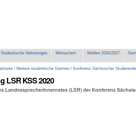
Studentische Vertretungen
Mitmachen!
Wahlen 2026/2027
Seme
artseite
/
Weitere studentische Gremien
/
Konferenz Sächsischer Studierend
ung LSR KSS 2020
des LandessprecherInnenrates (LSR) der Konferenz Sächsi