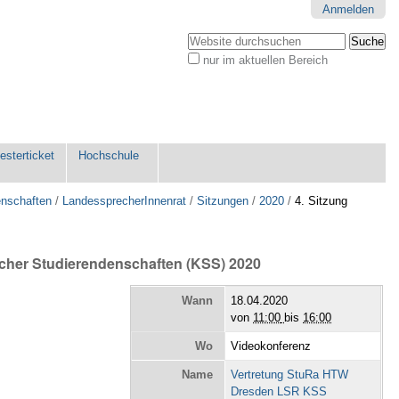
Anmelden
Website durchsuchen
nur im aktuellen Bereich
Erweiterte
Suche…
sterticket
Hochschule
enschaften
/
LandessprecherInnenrat
/
Sitzungen
/
2020
/
4. Sitzung
scher Studierendenschaften (KSS) 2020
Wann
18.04.2020
von
11:00
bis
16:00
Wo
Videokonferenz
Name
Vertretung StuRa HTW
Dresden LSR KSS