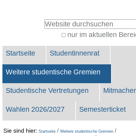
Benutzerspezifische
Werkzeuge
Website durchsuchen
nur im aktuellen Bere
Erweiterte
Sektionen
Suche…
Startseite
Studentinnenrat
Weitere studentische Gremien
Studentische Vertretungen
Mitmachen
Wahlen 2026/2027
Semesterticket
Sie sind hier:
/
/
Startseite
Weitere studentische Gremien