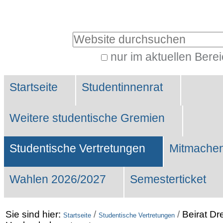
Benutzerspezifische
Werkzeuge
Website durchsuchen
nur im aktuellen Bere
Erweiterte
Sektionen
Suche…
Startseite
Studentinnenrat
Weitere studentische Gremien
Studentische Vertretungen
Mitmachen
Wahlen 2026/2027
Semesterticket
Sie sind hier:
/
/
Beirat Dr
Startseite
Studentische Vertretungen