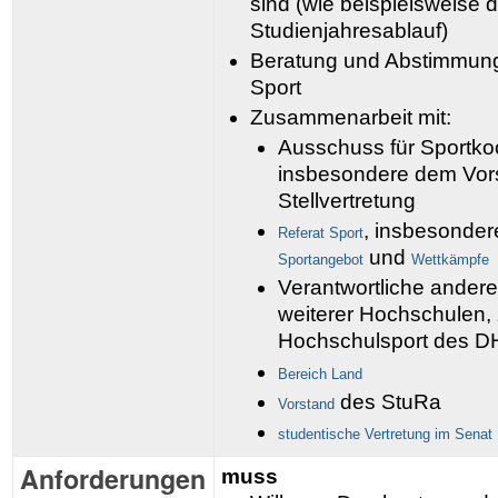
sind (wie beispielsweise d
Studienjahresablauf)
Beratung und Abstimmung 
Sport
Zusammenarbeit mit:
Ausschuss für Sportkoo
insbesondere dem Vors
Stellvertretung
, insbesonder
Referat Sport
und
Sportangebot
Wettkämpfe
Verantwortliche ander
weiterer Hochschulen
Hochschulsport des 
Bereich Land
des StuRa
Vorstand
studentische Vertretung im Senat
Anforderungen
muss