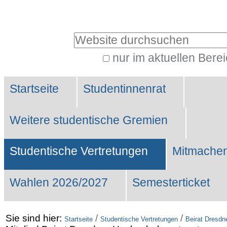
Benutzerspezifische
Werkzeuge
Website durchsuchen
nur im aktuellen Bere
Erweiterte
Sektionen
Suche…
Startseite
Studentinnenrat
Weitere studentische Gremien
Studentische Vertretungen
Mitmachen
Wahlen 2026/2027
Semesterticket
Sie sind hier:
/
/
Startseite
Studentische Vertretungen
Beirat Dresdn