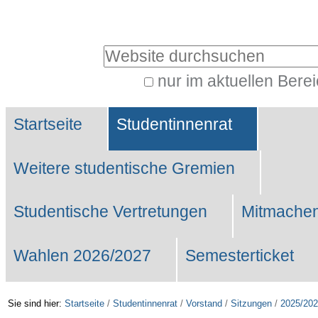
Benutzerspezifische
Werkzeuge
Website durchsuchen
nur im aktuellen Bere
Erweiterte
Sektionen
Suche…
Startseite
Studentinnenrat
Weitere studentische Gremien
Studentische Vertretungen
Mitmachen
Wahlen 2026/2027
Semesterticket
Sie sind hier:
Startseite
/
Studentinnenrat
/
Vorstand
/
Sitzungen
/
2025/20