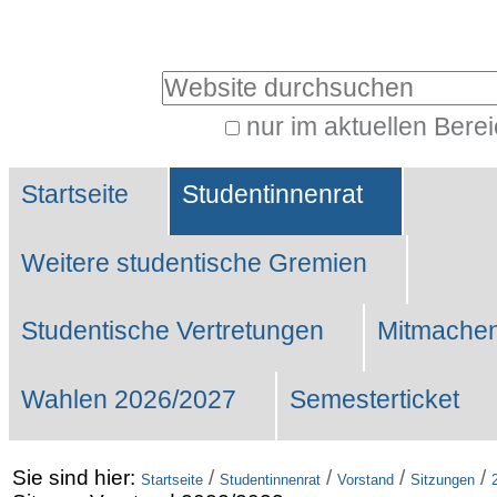
Benutzerspezifische
Werkzeuge
Website durchsuchen
nur im aktuellen Bere
Erweiterte
Sektionen
Suche…
Startseite
Studentinnenrat
Weitere studentische Gremien
Studentische Vertretungen
Mitmachen
Wahlen 2026/2027
Semesterticket
Sie sind hier:
/
/
/
/
Startseite
Studentinnenrat
Vorstand
Sitzungen