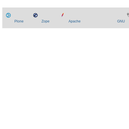
Plone
Zope
Apache
GNU