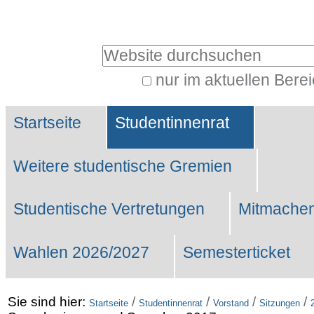
Benutzerspezifische
Werkzeuge
Website durchsuchen
nur im aktuellen Bere
Erweiterte
Sektionen
Suche…
Startseite
Studentinnenrat
Weitere studentische Gremien
Studentische Vertretungen
Mitmachen
Wahlen 2026/2027
Semesterticket
Sie sind hier:
/
/
/
/
Startseite
Studentinnenrat
Vorstand
Sitzungen