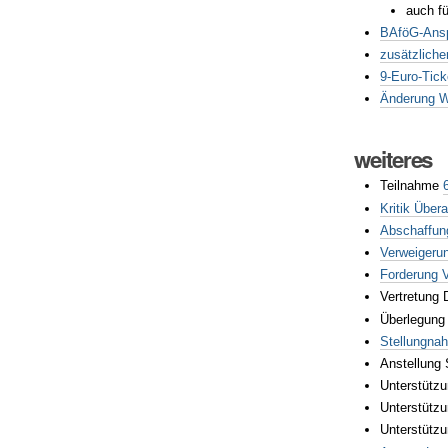
auch f
BAföG-Ansp
zusätzliche
9-Euro-Tick
Änderung W
weiteres
Teilnahme
Kritik Über
Abschaffun
Verweigeru
Forderung 
Vertretung 
Überlegung 
Stellungna
Anstellung 
Unterstütz
Unterstützu
Unterstützu