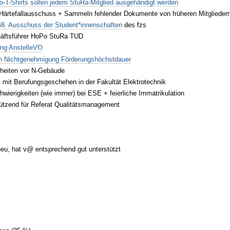
o-T-Shirts sollen jedem StuRa-Mitglied ausgehändigt werden
Härtefallausschuss + Sammeln fehlender Dokumente von früheren Mitglieder
68. Ausschuss der Student*innenschaften
des fzs
häftsführer HoPo StuRa TUD
ung AnstelleVO
h Nichtgenehmigung Förderungshöchstdauer
nheiten vor N-Gebäude
 mit Berufungsgeschehen in der Fakultät Elektrotechnik
wierigkeiten (wie immer) bei ESE + feierliche Immatrikulation
tützend für Referat Qualitätsmanagement
neu, hat v@ entsprechend gut unterstützt