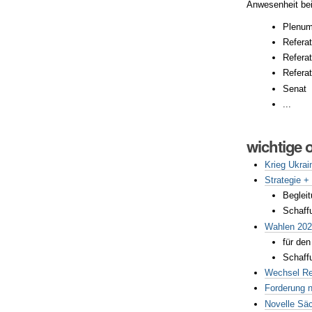
Anwesenheit bei
Plenu
Refera
Referat
Refera
Senat
...
wichtige
Krieg Ukrai
Strategie +
Beglei
Schaff
Wahlen 20
für de
Schaff
Wechsel Ref
Forderung 
Novelle S