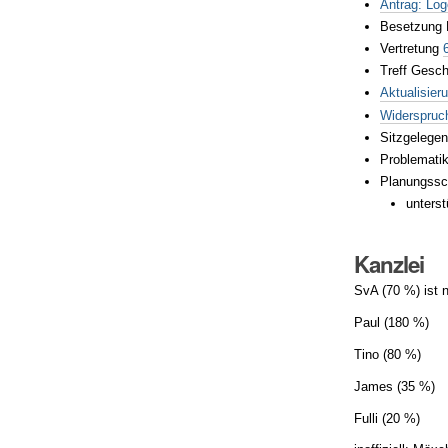
Antrag: Log
Besetzung 
Vertretung
Treff Gesc
Aktualisier
Widerspruc
Sitzgelege
Problematik
Planungssch
unters
Kanzlei
SvA (70 %) ist 
Paul (180 %)
Tino (80 %)
James (35 %)
Fulli (20 %)