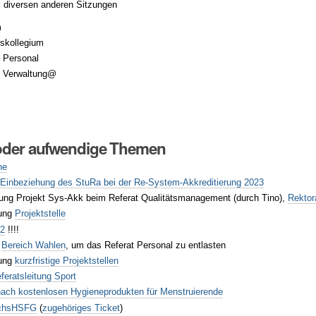
 diversen anderen Sitzungen
m
tskollegium
 Personal
t Verwaltung@
 oder aufwendige Themen
ne
 Einbeziehung des StuRa bei der Re-System-Akkreditierung 2023
tung Projekt Sys-Akk beim Referat Qualitätsmanagement (durch Tino),
Rektor
ung
Projektstelle
22
!!!!
n
Bereich Wahlen
, um das Referat Personal zu entlasten
ung
kurzfristige Projektstellen
eratsleitung Sport
nach kostenlosen Hygieneprodukten für Menstruierende
ächsHSFG
(
zugehöriges Ticket
)