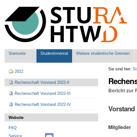
Benutzerspezifische
Werkzeuge
Sektionen
Startseite
Studentinnenrat
Weitere studentische Gremien
Navigation
Sie sind hier:
St
2022
Rechensc
Rechenschaft Vorstand 2022-II
Bericht zur 
Rechenschaft Vorstand 2022-III
Rechenschaft Vorstand 2022-IV
Vorstand
Website
Mitglieder
FAQ
Service