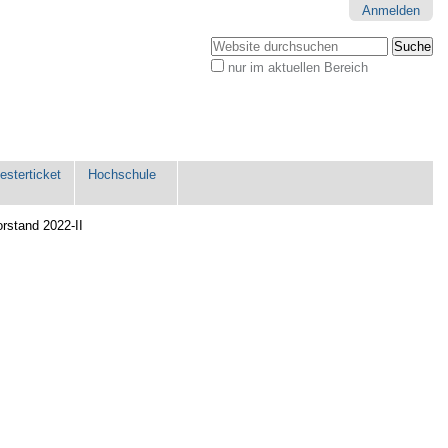
Anmelden
Website durchsuchen
nur im aktuellen Bereich
Erweiterte
Suche…
sterticket
Hochschule
rstand 2022-II