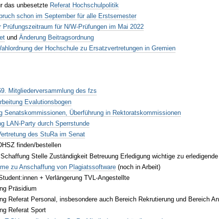
ür das unbesetzte
Referat Hochschulpolitik
ruch schon im September für alle Erstsemester
r Prüfungszeitraum für N/W-Prüfungen im Mai 2022
et
und
Änderung Beitragsordnung
ahlordnung der Hochschule zu Ersatzvertretungen in Gremien
69. Mitgliederversammlung des fzs
arbeitung Evalutionsbogen
g Senatskommissionen, Überführung in Rektoratskommissionen
ng LAN-Party durch Sperrstunde
Vertretung des StuRa im Senat
DHSZ finden/bestellen
Schaffung Stelle Zuständigkeit Betreuung Erledigung wichtige zu erledigend
hme zu Anschaffung von Plagiatssoftware
(noch in Arbeit)
Student:innen + Verlängerung TVL-Angestellte
ung Präsidium
ng Referat Personal, insbesondere auch Bereich Rekrutierung und Bereich An
ng Referat Sport