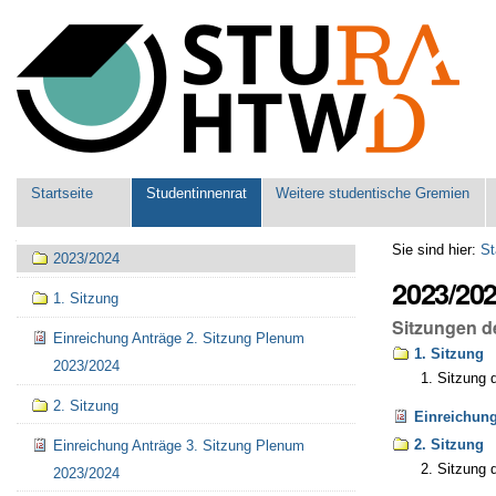
Benutzerspezifische
Werkzeuge
Sektionen
Startseite
Studentinnenrat
Weitere studentische Gremien
Navigation
Sie sind hier:
St
2023/2024
2023/20
1. Sitzung
Sitzungen d
Einreichung Anträge 2. Sitzung Plenum
1. Sitzung
2023/2024
1. Sitzung 
2. Sitzung
Einreichung
2. Sitzung
Einreichung Anträge 3. Sitzung Plenum
2. Sitzung 
2023/2024