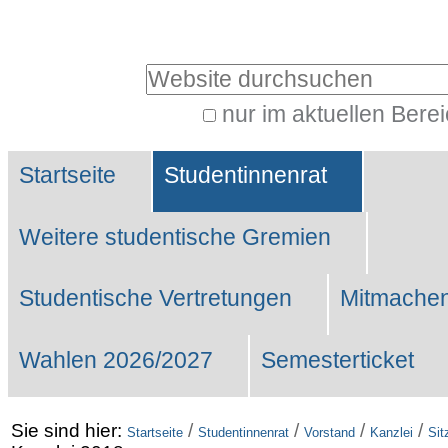
Benutzerspezifische
Werkzeuge
Website durchsuchen
nur im aktuellen Bere
Erweiterte
Sektionen
Suche…
Startseite
Studentinnenrat
Weitere studentische Gremien
Studentische Vertretungen
Mitmachen
Wahlen 2026/2027
Semesterticket
Sie sind hier:
/
/
/
/
Startseite
Studentinnenrat
Vorstand
Kanzlei
Sit