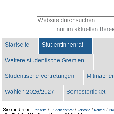
Benutzerspezifische
Werkzeuge
Website durchsuchen
nur im aktuellen Bere
Erweiterte
Sektionen
Suche…
Startseite
Studentinnenrat
Weitere studentische Gremien
Studentische Vertretungen
Mitmachen
Wahlen 2026/2027
Semesterticket
Sie sind hier:
/
/
/
/
Startseite
Studentinnenrat
Vorstand
Kanzlei
Pro