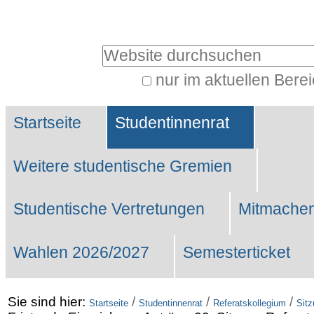
Benutzerspezifische
Werkzeuge
Website durchsuchen
nur im aktuellen Bere
Erweiterte
Sektionen
Suche…
Startseite
Studentinnenrat
Weitere studentische Gremien
Studentische Vertretungen
Mitmachen
Wahlen 2026/2027
Semesterticket
Sie sind hier:
/
/
/
Startseite
Studentinnenrat
Referatskollegium
Sit