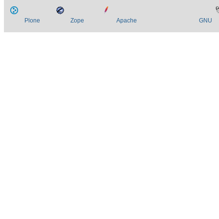
Plone
Zope
Apache
GNU