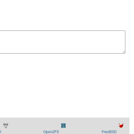
U
OpenZFS
FreeBSD