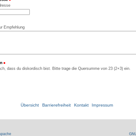
dresse
ur Empfehlung
on
(Erforderlich)
ach, dass du diskordisch bist. Bitte trage die Quersumme von 23 (2+3) ein.
Übersicht
Barrierefreiheit
Kontakt
Impressum
Apache
GN