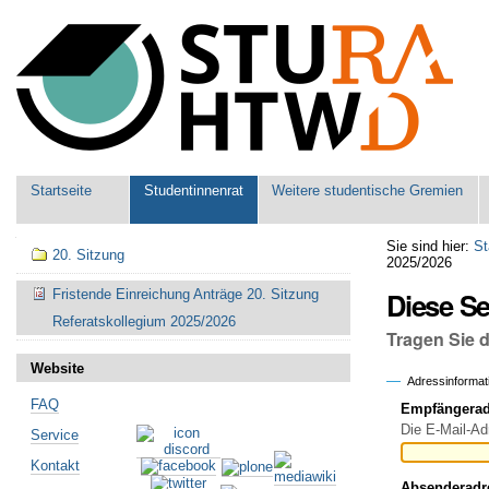
Benutzerspezifische
Werkzeuge
Sektionen
Startseite
Studentinnenrat
Weitere studentische Gremien
Navigation
Sie sind hier:
St
20. Sitzung
2025/2026
Diese S
Fristende Einreichung Anträge 20. Sitzung
Referatskollegium 2025/2026
Tragen Sie 
Website
Adressinformat
FAQ
Empfängeradr
Die E-Mail-Ad
Service
Kontakt
Absenderadr