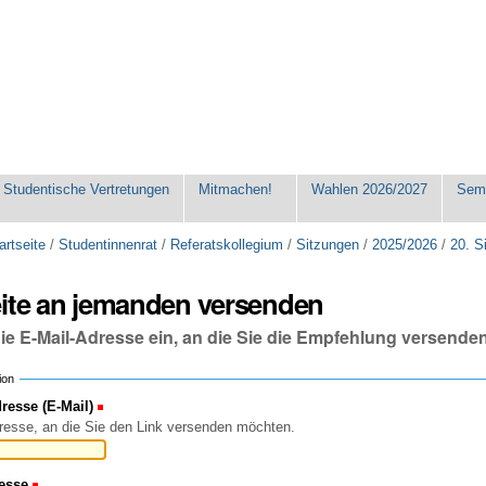
Studentische Vertretungen
Mitmachen!
Wahlen 2026/2027
Seme
artseite
/
Studentinnenrat
/
Referatskollegium
/
Sitzungen
/
2025/2026
/
20. S
eite an jemanden versenden
die E-Mail-Adresse ein, an die Sie die Empfehlung versende
ion
esse (E-Mail)
(Erforderlich)
resse, an die Sie den Link versenden möchten.
esse
(Erforderlich)