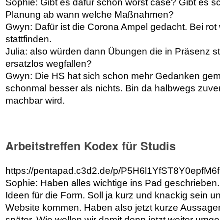
Sophie: Gibt es dafür schon worst case? Gibt es 
Planung ab wann welche Maßnahmen?
Gwyn: Dafür ist die Corona Ampel gedacht. Bei rot
stattfinden.
Julia: also würden dann Übungen die in Präsenz st
ersatzlos wegfallen?
Gwyn: Die HS hat sich schon mehr Gedanken gema
schonmal besser als nichts. Bin da halbwegs zuver
machbar wird.
Arbeitstreffen Kodex für Studis
https://pentapad.c3d2.de/p/P5H6l1YfST8Y0epfM6f
Sophie: Haben alles wichtige ins Pad geschrieben.
Ideen für die Form. Soll ja kurz und knackig sein u
Website kommen. Haben also jetzt kurze Aussagen
später. Wie wollen wir damit denn jetzt weiter umge