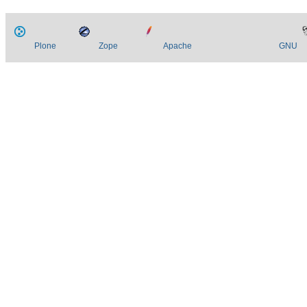
Plone
Zope
Apache
GNU