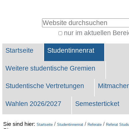
Benutzerspezifische
Werkzeuge
Website durchsuchen
nur im aktuellen Bere
Erweiterte
Sektionen
Suche…
Startseite
Studentinnenrat
Weitere studentische Gremien
Studentische Vertretungen
Mitmachen
Wahlen 2026/2027
Semesterticket
Sie sind hier:
/
/
/
Startseite
Studentinnenrat
Referate
Referat Stud