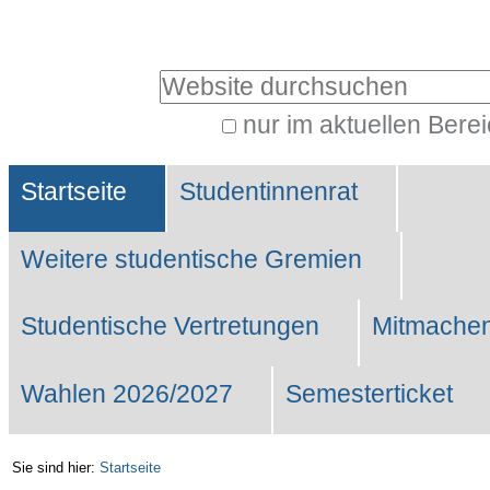
Benutzerspezifische
Werkzeuge
Website durchsuchen
nur im aktuellen Bere
Erweiterte
Sektionen
Suche…
Startseite
Studentinnenrat
Weitere studentische Gremien
Studentische Vertretungen
Mitmachen
Wahlen 2026/2027
Semesterticket
Sie sind hier:
Startseite