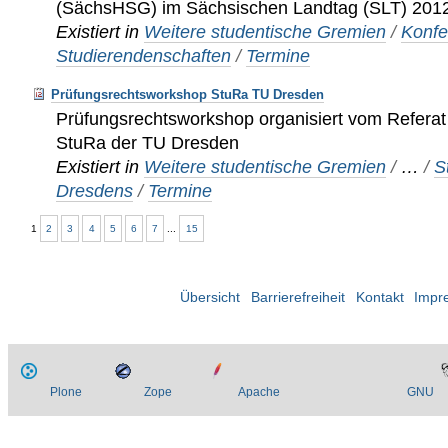
(SächsHSG) im Sächsischen Landtag (SLT) 201
Existiert in
Weitere studentische Gremien
/
Konfe
Studierendenschaften
/
Termine
Prüfungsrechtsworkshop StuRa TU Dresden
Prüfungsrechtsworkshop organisiert vom Refera
StuRa der TU Dresden
Existiert in
Weitere studentische Gremien
/
…
/
S
Dresdens
/
Termine
1
2
3
4
5
6
7
...
15
Übersicht
Barrierefreiheit
Kontakt
Impr
Plone
Zope
Apache
GNU