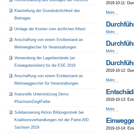
62.
2019-10-11: Dur
MV
Klarstellung der Grundsätzlichkeit des
fzs
Durchführung
Mehr…
-
SEP
Beitrages
Durchfüh
2019
Umlage der Kosten vom ärztlichen Attest
WiSe
Durchführung
Mehr…
-
SEP
Anschaffung von einem Erstbestand an
Durchfüh
2019
Mehrwegbecher für Veranstaltungen
WiSe
Durchführung
Mehr…
Finanzplanung
SEP
Verwendung der Lagerbestände (an
-
Durchfüh
2019
Einwegutensilien) für die ESE 2019
WiSe
2019-10-12: Dur
Finanzplanung
Anschaffung von einem Erstbestand an
Szenarien
Durchführung
Mehr…
Mehrweggeschirr für Veranstaltungen
-
LAN-
Entschäd
Party
finanzielle Unterstützung Demo
2019
2019-10-13: En
#SachsenZeigtFarbe
WiSe
-
Entschädigung
Mehr…
Solidarisierung Aktion Bildungsstreik bei
Aufwand
Einweggeg
Koalitionsverhandlungen mit der Partei AfD
Projekte
im
Sachsen 2019
2019-10-14: Ein
Sommer