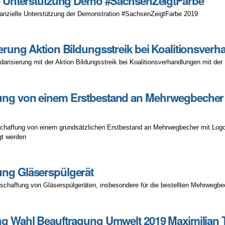
le Unterstützung Demo #SachsenZeigtFarbe
nanzielle Unterstützung der Demonstration #SachsenZeigtFarbe 2019
r
ierung Aktion Bildungsstreik bei Koalitionsver
arbe
darisierung mit der Aktion Bildungsstreik bei Koalitionsverhandlungen mit de
ng von einem Erstbestand an Mehrwegbecher fü
ndlungen
chaffung von einem grundsätzlichen Erstbestand an Mehrwegbecher mit Logo, 
gt werden
ng Gläserspülgerät
schaffung von Gläserspülgeräten, insbesondere für die bestellten Mehrwegb
ng Wahl Beauftragung Umwelt 2019 Maximilian T