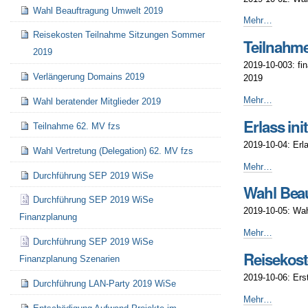
Studentenschaft
Wahl Beauftragung Umwelt 2019
2019/2020
Wahl
Mehr…
-
Wahlausschuss
Reisekosten Teilnahme Sitzungen Sommer
Teilnahm
(Studentinnen-
2019
und
2019-10-003: fi
Studentenschaft
Verlängerung Domains 2019
2019
2019/2020
-
Teilnahme
Mehr…
Wahl beratender Mitglieder 2019
faranto
Erlass in
NP
Teilnahme 62. MV fzs
ESN
2019-10-04: Erl
Wahl Vertretung (Delegation) 62. MV fzs
SoSe
2019
Erlass
Mehr…
Durchführung SEP 2019 WiSe
-
initiale
Wahl Bea
studentische
Durchführung SEP 2019 WiSe
Umweltordnung
2019-10-05: Wah
Finanzplanung
-
Wahl
Mehr…
Durchführung SEP 2019 WiSe
Beauftragung
Reisekos
Umwelt
Finanzplanung Szenarien
2019
2019-10-06: Er
Durchführung LAN-Party 2019 WiSe
-
Reisekosten
Mehr…