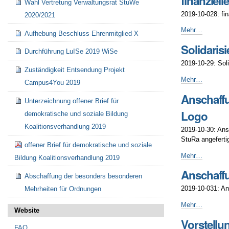
finanziel
Wahl Vertretung Verwaltungsrat StuWe
-
Erstbestand
2019-10-028: fi
2020/2021
an
Mehrweggeschir
finanzielle
Mehr…
Aufhebung Beschluss Ehrenmitglied X
für
Unterstützung
Solidaris
Veranstaltungen
Demo
Durchführung LuISe 2019 WiSe
-
#SachsenZeigtF
2019-10-29: Soli
-
Zuständigkeit Entsendung Projekt
Solidarisierung
Mehr…
Campus4You 2019
Aktion
Anschaffu
Bildungsstreik
Unterzeichnung offener Brief für
bei
Logo
demokratische und soziale Bildung
Koalitionsverha
Koalitionsverhandlung 2019
mit
2019-10-30: Ans
der
StuRa angeferti
offener Brief für demokratische und soziale
Partei
Anschaffung
Mehr…
AfD
Bildung Koalitionsverhandlung 2019
von
Sachsen
Anschaffu
einem
Abschaffung der besonders besonderen
2019
Erstbestand
-
2019-10-031: An
Mehrheiten für Ordnungen
an
Mehrwegbecher
Anschaffung
Mehr…
Website
für
Gläserspülgerät
Vorstellu
Veranstaltungen
-
FAQ