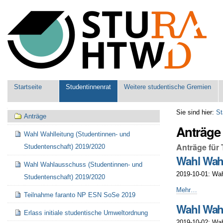
Benutzerspezifische
Werkzeuge
Sektionen
Startseite
Studentinnenrat
Weitere studentische Gremien
Navigation
Sie sind hier:
St
Anträge
Anträge
Wahl Wahlleitung (Studentinnen- und
Anträge für
Studentenschaft) 2019/2020
Wahl Wahl
Wahl Wahlausschuss (Studentinnen- und
2019-10-01: Wah
Studentenschaft) 2019/2020
Wahl
Mehr…
Teilnahme faranto NP ESN SoSe 2019
Wahlleitung
Wahl Wahl
(Studentinnen-
Erlass initiale studentische Umweltordnung
und
2019-10-02: Wah