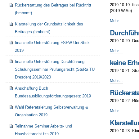
-
2019-10-19: fin
Rückerstattung des Beitrages bei Rücktritt
(2019 WiSe)
(hmbomt)
finanzielle
Mehr…
Klarstellung der Grundsätzlichkeit des
Unterstützung
Durchführ
Beitrages (hmbomt)
KRETA
2019
2019-10-20: Dur
finanzielle Unterstützung FSFW-Uni-Stick
WiSe
-
Durchführung
2019
Mehr…
Aktion
keine Erh
finanzielle Unterstützung Durchführung
"Die
HTW
Schulungsseminar Prüfungsrecht (StuRa TU
2019-10-21: Stu
geht
Dresden) 2019/2020
wählen!"
keine
Mehr…
2019
Erhebung
Anschaffung Buch
Rückersta
-
des
Bundesausbildungsförderungsgesetz 2019
Beitragsanteils
2019-10-22: Rüc
für
Wahl Referatsleitung Selbstverwaltung &
das
Rückerstattung
Mehr…
Organisation 2019
Semesterticket
des
Klarstell
für
Beitrages
Teilnahme Seminar Arbeits- und
Studierende
bei
2019-10-23: Kla
anderer
Rücktritt
Haushaltsrecht fzs 2019