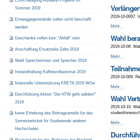
Entschädigung Aufwand Projekte im
Teilnahme
Verlänge
Sitzungen
Sommer 2019
Sommer
2019-10-0007: V
Einweggegenstände sollen nicht beschafft
2019
-
Verlängerung
Mehr…
werden
Domains
Wahl bera
2019
Geschenke sollen kein "Abfall" sein
-
2019-10-08: Wah
Anschaffung Ersatzteile Zelte 2019
Wahl
Mehr…
Wahl Sprecherinnen und Sprecher 2019
beratender
Teilnahme
Mitglieder
Instandhaltung Kaffeevollautomat 2019
2019
2019-10-009: Re
-
finanzielle Unterstützung KRETA 2019 WiSe
Teilnahme
Mehr…
62.
Durchführung Aktion "Die HTW geht wählen!"
Wahl Vert
MV
2019
fzs
2019-10-10: Wah
-
studentInnensch
keine Erhebung des Beitragsanteils für das
Semesterticket für Studierende anderer
Wahl
Mehr…
Vertretung
Hochschulen
Durchfüh
(Delegation)
Rückerstattung des Beitrages bei Rücktritt