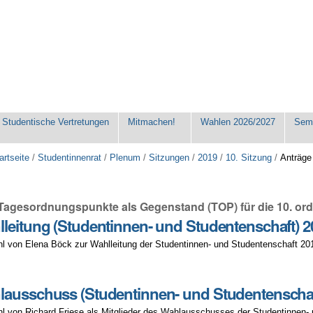
Studentische Vertretungen
Mitmachen!
Wahlen 2026/2027
Seme
artseite
/
Studentinnenrat
/
Plenum
/
Sitzungen
/
2019
/
10. Sitzung
/
Anträge
 Tagesordnungspunkte als Gegenstand (TOP) für die 10. ord
leitung (Studentinnen- und Studentenschaft) 2
l von Elena Böck zur Wahlleitung der Studentinnen- und Studentenschaft 20
ausschuss (Studentinnen- und Studentenschaf
l von Richard Friese als Mitglieder des Wahlausschusses der Studentinnen-