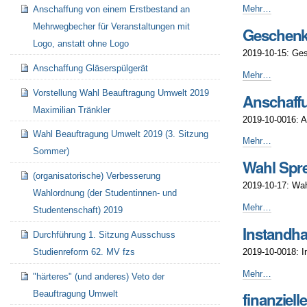
2019
Einweggegenst
Mehr…
Anschaffung von einem Erstbestand an
-
sollen
Mehrwegbecher für Veranstaltungen mit
Geschenke
nicht
Logo, anstatt ohne Logo
beschafft
2019-10-15: Ges
werden
Anschaffung Gläserspülgerät
-
Geschenke
Mehr…
sollen
Vorstellung Wahl Beauftragung Umwelt 2019
Anschaffu
kein
Maximilian Tränkler
"Abfall"
2019-10-0016: A
sein
Wahl Beauftragung Umwelt 2019 (3. Sitzung
-
Anschaffung
Mehr…
Sommer)
Ersatzteile
Wahl Spr
Zelte
(organisatorische) Verbesserung
2019
2019-10-17: Wa
-
Wahlordnung (der Studentinnen- und
Wahl
Mehr…
Studentenschaft) 2019
Sprecherinnen
Instandha
und
Durchführung 1. Sitzung Ausschuss
Sprecher
2019-10-0018: I
Studienreform 62. MV fzs
2019
-
Instandhaltung
Mehr…
"härteres" (und anderes) Veto der
Kaffeevollautom
Beauftragung Umwelt
finanziel
2019