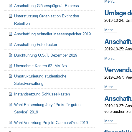
Hochschulen
-
Klarstellung
Mehr…
Anschaffung Gläserspülgerät Express
-
der
Umlage de
Grundsätzlichke
Unterstützung Organisation Extinction
des
2019-10-24: Uml
Beitrages
Rebellion
-
Umlage
Mehr…
Anschaffung schneller Massenspeicher 2019
der
Anschaff
Kosten
Anschaffung Fotodrucker
vom
2019-10-25: Ans
ärztlichen
Durchführung O.S.T. Dezember 2019
Attest
Anschaffung
Mehr…
-
von
Übernahme Kosten 62. MV fzs
Verwendun
einem
Erstbestand
Umstrukturierung studentische
2019-10-57: Ver
an
Selbstverwaltung
Mehrwegbecher
Verwendung
Mehr…
für
der
Instandsetzung Schlüsselkasten
Anschaffu
Veranstaltungen
Lagerbestände
-
(an
Wahl Entsendung Jury "Preis für guten
2019-10-27: Ans
Einwegutensilie
verbrauchen zu
Service" 2019
für
die
Anschaffung
Mehr…
Wahl Vertretung Projekt Campus4You 2019
ESE
von
2019
einem