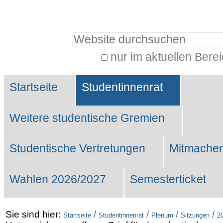
Benutzerspezifische
Werkzeuge
Website durchsuchen
nur im aktuellen Bere
Erweiterte
Sektionen
Suche…
Startseite
Studentinnenrat
Weitere studentische Gremien
Studentische Vertretungen
Mitmachen
Wahlen 2026/2027
Semesterticket
Sie sind hier:
/
/
/
/
Startseite
Studentinnenrat
Plenum
Sitzungen
2