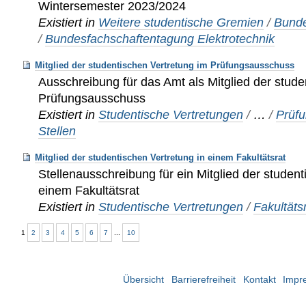
Wintersemester 2023/2024
Existiert in
Weitere studentische Gremien
/
Bunde
/
Bundesfachschaftentagung Elektrotechnik
Mitglied der studentischen Vertretung im Prüfungsausschuss
Ausschreibung für das Amt als Mitglied der stude
Prüfungsausschuss
Existiert in
Studentische Vertretungen
/
…
/
Prüf
Stellen
Mitglied der studentischen Vertretung in einem Fakultätsrat
Stellenausschreibung für ein Mitglied der student
einem Fakultätsrat
Existiert in
Studentische Vertretungen
/
Fakultäts
1
2
3
4
5
6
7
...
10
Übersicht
Barrierefreiheit
Kontakt
Impr