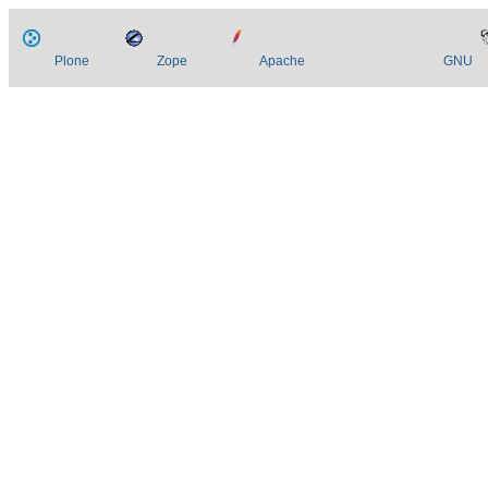
Plone
Zope
Apache
GNU