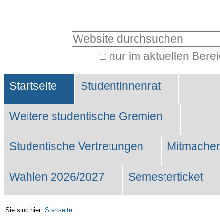
Benutzerspezifische
Werkzeuge
Website durchsuchen
nur im aktuellen Bere
Erweiterte
Sektionen
Suche…
Startseite
Studentinnenrat
Weitere studentische Gremien
Studentische Vertretungen
Mitmachen
Wahlen 2026/2027
Semesterticket
Sie sind hier:
Startseite