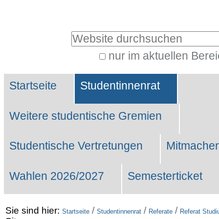
Benutzerspezifische
Werkzeuge
Website durchsuchen
nur im aktuellen Bere
Erweiterte
Sektionen
Suche…
Startseite
Studentinnenrat
Weitere studentische Gremien
Studentische Vertretungen
Mitmachen
Wahlen 2026/2027
Semesterticket
Sie sind hier:
/
/
/
Startseite
Studentinnenrat
Referate
Referat Stud