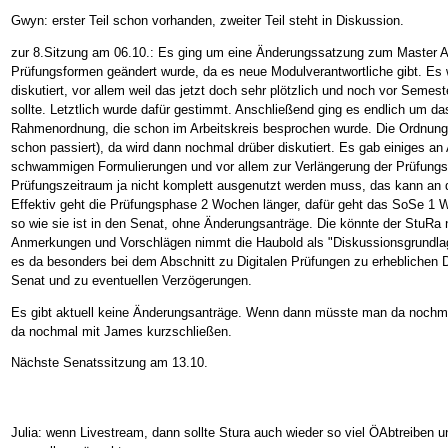
Gwyn: erster Teil schon vorhanden, zweiter Teil steht in Diskussion.
zur 8.Sitzung am 06.10.: Es ging um eine Änderungssatzung zum Master A
Prüfungsformen geändert wurde, da es neue Modulverantwortliche gibt. Es 
diskutiert, vor allem weil das jetzt doch sehr plötzlich und noch vor Sem
sollte. Letztlich wurde dafür gestimmt. Anschließend ging es endlich um d
Rahmenordnung, die schon im Arbeitskreis besprochen wurde. Die Ordnung ge
schon passiert), da wird dann nochmal drüber diskutiert. Es gab einiges 
schwammigen Formulierungen und vor allem zur Verlängerung der Prüfungs
Prüfungszeitraum ja nicht komplett ausgenutzt werden muss, das kann an
Effektiv geht die Prüfungsphase 2 Wochen länger, dafür geht das SoSe 1 
so wie sie ist in den Senat, ohne Änderungsanträge. Die könnte der StuRa 
Anmerkungen und Vorschlägen nimmt die Haubold als "Diskussionsgrundla
es da besonders bei dem Abschnitt zu Digitalen Prüfungen zu erhebliche
Senat und zu eventuellen Verzögerungen.
Es gibt aktuell keine Änderungsanträge. Wenn dann müsste man da nochma
da nochmal mit James kurzschließen.
Nächste Senatssitzung am 13.10.
Julia: wenn Livestream, dann sollte Stura auch wieder so viel ÖAbtreiben u