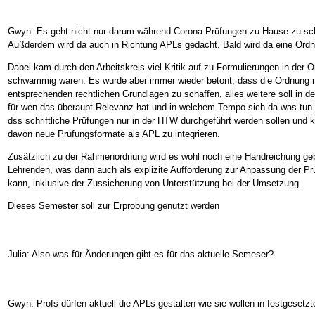
Gwyn: Es geht nicht nur darum während Corona Prüfungen zu Hause zu schr
Außderdem wird da auch in Richtung APLs gedacht. Bald wird da eine Ordnu
Dabei kam durch den Arbeitskreis viel Kritik auf zu Formulierungen in der O
schwammig waren. Es wurde aber immer wieder betont, dass die Ordnung nu
entsprechenden rechtlichen Grundlagen zu schaffen, alles weitere soll in d
für wen das überaupt Relevanz hat und in welchem Tempo sich da was tun k
dss schriftliche Prüfungen nur in der HTW durchgeführt werden sollen und k
davon neue Prüfungsformate als APL zu integrieren.
Zusätzlich zu der Rahmenordnung wird es wohl noch eine Handreichung gebe
Lehrenden, was dann auch als explizite Aufforderung zur Anpassung der P
kann, inklusive der Zussicherung von Unterstützung bei der Umsetzung.
Dieses Semester soll zur Erprobung genutzt werden
Julia: Also was für Änderungen gibt es für das aktuelle Semeser?
Gwyn: Profs dürfen aktuell die APLs gestalten wie sie wollen in festgesetz