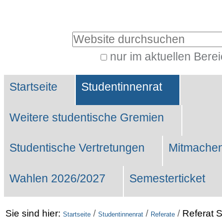
Benutzerspezifische
Werkzeuge
Website durchsuchen
nur im aktuellen Bere
Erweiterte
Sektionen
Suche…
Startseite
Studentinnenrat
Weitere studentische Gremien
Studentische Vertretungen
Mitmachen
Wahlen 2026/2027
Semesterticket
Sie sind hier:
/
/
/
Referat 
Startseite
Studentinnenrat
Referate