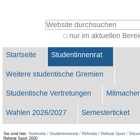
Benutzerspezifische
Werkzeuge
Website durchsuchen
nur im aktuellen Bere
Erweiterte
Sektionen
Suche…
Startseite
Studentinnenrat
Weitere studentische Gremien
Studentische Vertretungen
Mitmachen
Wahlen 2026/2027
Semesterticket
Sie sind hier:
Startseite
/
Studentinnenrat
/
Referate
/
Referat Sport
/
Sitzu
Referat Sport 2020