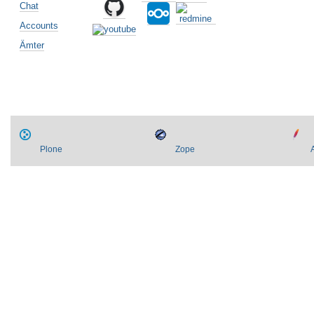
-
Chat
Accounts
Ämter
Plone
Zope