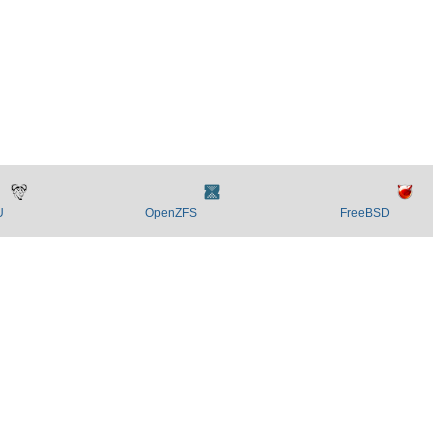
U
OpenZFS
FreeBSD