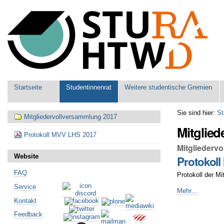
Benutzerspezifische
Werkzeuge
Sektionen
Startseite
Studentinnenrat
Weitere studentische Gremien
Navigation
Sie sind hier:
St
Mitgliedervollversammlung 2017
Mitglie
Protokoll MVV LHS 2017
Mitgliederv
Website
Protokol
FAQ
Protokoll der M
Service
Protokoll
Mehr…
MVV
Kontakt
Artikelaktionen
LHS
Feedback
2017