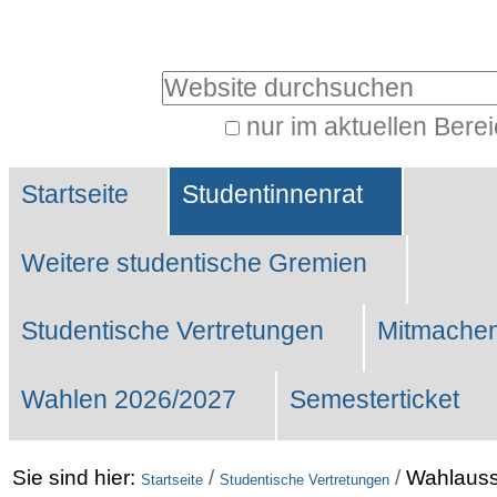
Benutzerspezifische
Werkzeuge
Website durchsuchen
nur im aktuellen Bere
Erweiterte
Sektionen
Suche…
Startseite
Studentinnenrat
Weitere studentische Gremien
Studentische Vertretungen
Mitmachen
Wahlen 2026/2027
Semesterticket
Sie sind hier:
/
/
Wahlaus
Startseite
Studentische Vertretungen