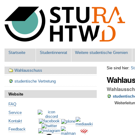
Benutzerspezifische
Werkzeuge
Sektionen
Startseite
Studentinnenrat
Weitere studentische Gremien
Navigation
Sie sind hier:
St
Wahlausschuss
Wahlau
studentische Vertretung
Wahlausschu
Website
studentisch
Weiterleitu
FAQ
Artikelaktionen
Service
Kontakt
Feedback