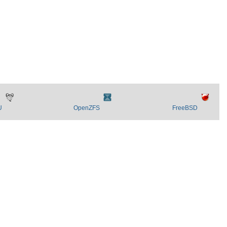
U
OpenZFS
FreeBSD