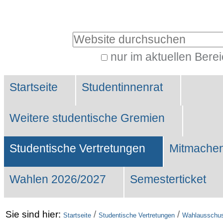
Benutzerspezifische
Werkzeuge
Website durchsuchen
nur im aktuellen Bere
Erweiterte
Sektionen
Suche…
Startseite
Studentinnenrat
Weitere studentische Gremien
Studentische Vertretungen
Mitmachen
Wahlen 2026/2027
Semesterticket
Sie sind hier:
/
/
Startseite
Studentische Vertretungen
Wahlausschu