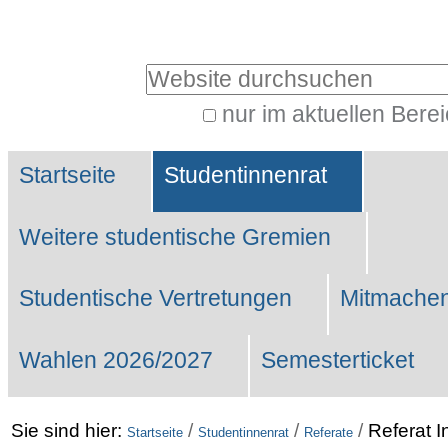
Benutzerspezifische
Werkzeuge
Website durchsuchen
nur im aktuellen Bere
Erweiterte
Sektionen
Suche…
Startseite
Studentinnenrat
Weitere studentische Gremien
Studentische Vertretungen
Mitmachen
Wahlen 2026/2027
Semesterticket
Sie sind hier:
/
/
/
Referat I
Startseite
Studentinnenrat
Referate