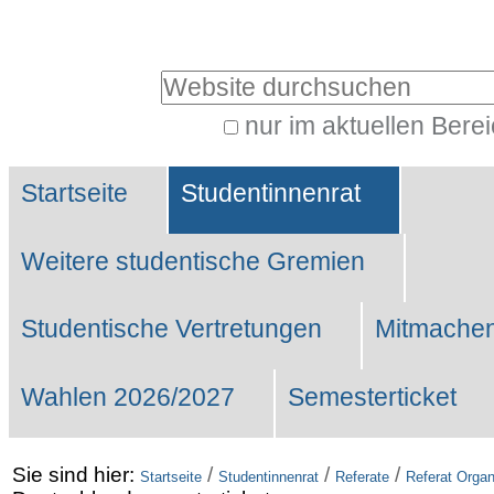
Benutzerspezifische
Werkzeuge
Website durchsuchen
nur im aktuellen Bere
Erweiterte
Sektionen
Suche…
Startseite
Studentinnenrat
Weitere studentische Gremien
Studentische Vertretungen
Mitmachen
Wahlen 2026/2027
Semesterticket
Sie sind hier:
/
/
/
Startseite
Studentinnenrat
Referate
Referat Organ